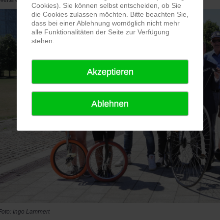
Weitere Informationen findet ihr
hier.
Cookies). Sie können selbst entscheiden, ob Sie
die Cookies zulassen möchten. Bitte beachten Sie,
dass bei einer Ablehnung womöglich nicht mehr
alle Funktionalitäten der Seite zur Verfügung
stehen.
Akzeptieren
Ablehnen
Foto: Ingo Lammert