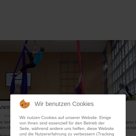
Wir benutzen Cookies
Vanny bei Duesseldorf.de
Zuletzt aktualisiert: 02. Juli 2017
Wir nutzen Cookies auf unserer Website. Einige
Im Vorfeld zu unserem Vanny-Auftritt beim Rahmenprogramm der Tour de France 
von ihnen sind essenziell für den Betrieb der
dem Oberbürgermeister vor dem Landtag in Düsseldorf statt. Paula und Sandra war
Seite, während andere uns helfen, diese Website
und die Nutzererfahrung zu verbessern (Tracking