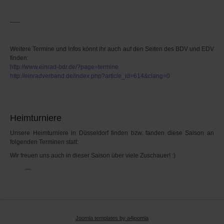
-----
Weitere Termine und Infos könnt ihr auch auf den Seiten des BDV und EDV
finden:
http://www.einrad-bdr.de/?page=termine
http://einradverband.de/index.php?article_id=614&clang=0
Heimturniere
Unsere Heimturniere in Düsseldorf finden bzw. fanden diese Saison an
folgenden Terminen statt:
Wir freuen uns auch in dieser Saison über viele Zuschauer! :)
---
Joomla templates by a4joomla