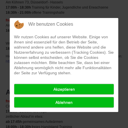
Am Köhnen 73, Düsseldorf - Hassels
17:00h - 18:30h
Training für Kinder, Jugendliche und Erwachsene
18:30h - 21:00h
offene Trainingshalle
freitags
Wir benutzen Cookies
Am Köhnen 73, Düsseldorf - Hassels
16:00h - 18:00h
Training für Kinder, Jugendliche und Erwachsene
Wir nutzen Cookies auf unserer Website. Einige von
ihnen sind essenziell für den Betrieb der Seite,
Wrangelstraße 40, Düsseldorf - Rath
während andere uns helfen, diese Website und die
18:30h - 22:00h
offene Trainingshalle
Nutzererfahrung zu verbessern (Tracking Cookies). Sie
Hier könnt ihr nachgucken, ob das jeweilge Training stattfinden:
können selbst entscheiden, ob Sie die Cookies
https://rideone.de/kalender
zulassen möchten. Bitte beachten Sie, dass bei einer
Ablehnung womöglich nicht mehr alle Funktionalitäten
der Seite zur Verfügung stehen.
Akzeptieren
Acro Yoga
freitags
Ablehnen
Citadellstr. 2b, 40213 Düsseldorf
17:30h - 21:00h
AcroYoga
zeitlicher Ablauf in etwa:
ab 17:45h
gemeinsames Aufwärmen
18:00h - 18:30h
freies Handstand Training