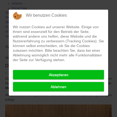
Aktionen
Einrad Tage
Shop
Wir benutzen Cookies
Presse
Weblinks
Wir nutzen Cookies auf unserer Website. Einige von
Downloads
ihnen sind essenziell für den Betrieb der Seite,
Impressum/ Kontakt
während andere uns helfen, diese Website und die
Datenschutz
Nutzererfahrung zu verbessern (Tracking Cookies). Sie
können selbst entscheiden, ob Sie die Cookies
Suchen
zulassen möchten. Bitte beachten Sie, dass bei einer
Ablehnung womöglich nicht mehr alle Funktionalitäten
Aktuell sind 114 Gäste und keine Mitglieder online
der Seite zur Verfügung stehen.
Deutscher Vizemeister 2018
Zuletzt aktualisiert: 15. August 2022
Akzeptieren
Durch eine grandiose Saison und hart erarbeitete Siege gegen die besten
Mannschaften haben sich die Vanny-
Stachelbären
einen grandiosen
Vize-
Ablehnen
Meister
-Titel im Kampf um die Deutsche Hockey-Meisterschaft erspielt!
Wir gratulieren dem gesamten Team und freuen uns über den großartigen
Erfolg!