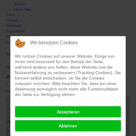
Aktionen
Einrad Tage
Shop
Presse
Weblinks
Downloads
Impressum/ Kontakt
Wir benutzen Cookies
Datenschutz
Suchen
Wir nutzen Cookies auf unserer Website. Einige von
ihnen sind essenziell für den Betrieb der Seite,
während andere uns helfen, diese Website und die
Aktuell sind 367 Gäste und keine Mitglieder online
Nutzererfahrung zu verbessern (Tracking Cookies). Sie
24 Stunden Turnier 2014
können selbst entscheiden, ob Sie die Cookies
zulassen möchten. Bitte beachten Sie, dass bei einer
Zuletzt aktualisiert: 16. Januar 2024
Ablehnung womöglich nicht mehr alle Funktionalitäten
24 Stunden Turnier 2014
der Seite zur Verfügung stehen.
Akzeptieren
Ablehnen