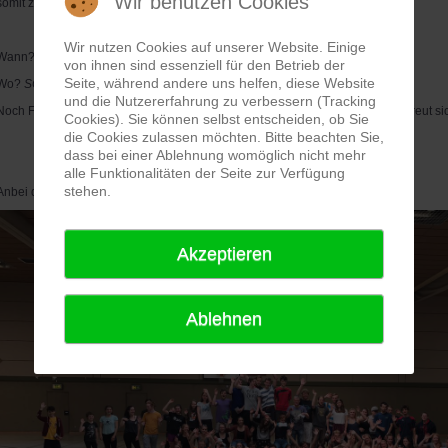
Wir benutzen Cookies
somit zum 5. Jahr in Folge statt gefunden!
Wir nutzen Cookies auf unserer Website. Einige
Wann?
19.-20. Mai 2018
von ihnen sind essenziell für den Betrieb der
Seite, während andere uns helfen, diese Website
Wo?
SCH Sporthalle (BGA-Halle), Franz-Rennefeld-Weg 15, Düsseldorf
und die Nutzererfahrung zu verbessern (Tracking
Noch Fragen? Der Organisator Yannic Schubert (
yannicschubert@aol.com
) freut s
Cookies). Sie können selbst entscheiden, ob Sie
die Cookies zulassen möchten. Bitte beachten Sie,
dass bei einer Ablehnung womöglich nicht mehr
alle Funktionalitäten der Seite zur Verfügung
stehen.
Anbei das Gruppenfoto vom Jahr 2017
Akzeptieren
Ablehnen